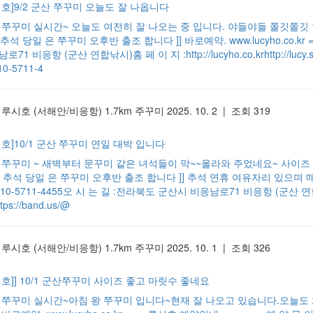
시호]9/2 군산 쭈꾸미 오늘도 잘 나옵니다
/2 쭈꾸미 실시간~ 오늘도 여전히 잘 나오는 중 입니다. 야들야들 쫄깃쫄
[ 추석 당일 은 쭈꾸미 오후반 출조 합니다 ]] 바로예약. www.lucyho.co.kr
로71 비응항 (군산 연합낚시)홈 페 이 지 :http://lucyho.co.krhttp://lu
10-5711-4
 루시호
(서해안/비응항)
1.7km
주꾸미
2025. 10. 2 | 조회 319
시호]10/1 군산 쭈꾸미 연일 대박 입니다
/1 쭈꾸미 ~ 새벽부터 문꾸미 같은 녀석들이 막~~올라와 주었네요~ 사이
[[ 추석 당일 은 쭈꾸미 오후반 출조 합니다 ]] 추석 연휴 여유자리 있으며 매일매
010-5711-4455오 시 는 길 :전라북도 군산시 비응남로71 비응항 (군산 연합낚시)홈 
tps://band.us/@
 루시호
(서해안/비응항)
1.7km
주꾸미
2025. 10. 1 | 조회 326
시호]] 10/1 군산쭈꾸미 사이즈 좋고 마릿수 좋네요
/1 쭈꾸미 실시간~아침 왕 쭈꾸미 입니다~현재 잘 나오고 있습니다.오늘