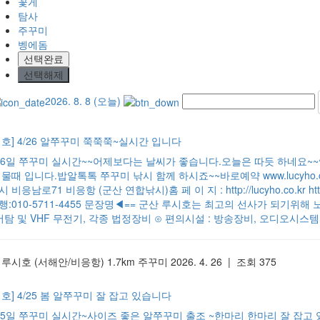
꽃게
탐사
주꾸미
벵에돔
선택완료
선택해제
2026. 8. 8 (오늘)
시호] 4/26 알쭈꾸미 쭉쭉쭉~실시간 입니다
26일 쭈꾸미 실시간~~어제보다는 날씨가 좋습니다.오늘은 따듯 하네요~~
물때 입니다.밥알톡톡 쭈꾸미 낚시 함께 하시죠~~바로예약 www.lucyho.co.kr
 비응남로71 비응항 (군산 연합낚시)홈 페 이 지 : http://lucyho.co.kr http
행:010-5711-4455 문장명◀== 군산 루시호는 최고의 선사가 되기위해 
 어탐 및 VHF 무전기, 각종 법정장비 ⊙ 편의시설 : 방송장비, 오디오시스템,
 루시호
(서해안/비응항)
1.7km
주꾸미
2026. 4. 26 | 조회 375
호] 4/25 봄 알쭈꾸미 잘 잡고 있습니다
25일 쭈꾸미 실시간~사이즈 좋은 알쭈꾸미 출조 ~한마리 한마리 잘 잡고 