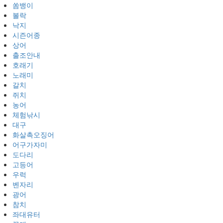
쏨뱅이
볼락
낙지
시즌어종
상어
출조안내
호래기
노래미
갈치
쥐치
농어
체험낚시
대구
화살촉오징어
어구가자미
도다리
고등어
우럭
벤자리
광어
참치
좌대유터