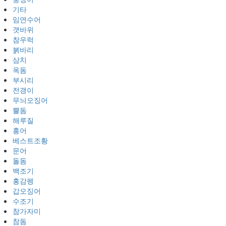
기타
임연수어
갯바위
참우럭
붉바리
삼치
옥돔
부시리
전갱이
무늬오징어
뿔돔
해루질
홍어
베스트조황
문어
돌돔
백조기
홍감펭
갑오징어
수조기
참가자미
참돔