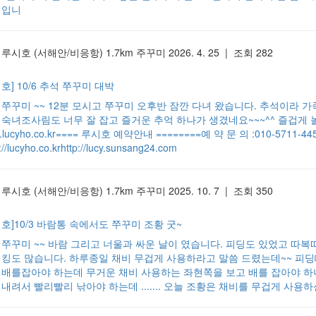
 입니
 루시호
(서해안/비응항)
1.7km
주꾸미
2026. 4. 25 | 조회 282
호] 10/6 추석 쭈꾸미 대박
/6 쭈꾸미 ~~ 12분 모시고 쭈꾸미 오후반 잠깐 다녀 왔습니다. 추석이라
 숙녀조사림도 너무 잘 잡고 즐거운 추억 하나가 생겼네요~~~^^ 즐겁게 
.lucyho.co.kr==== 루시호 예약안내 ========예 약 문 의 :010-5
p://lucyho.co.krhttp://lucy.sunsang24.com
 루시호
(서해안/비응항)
1.7km
주꾸미
2025. 10. 7 | 조회 350
시호]10/3 바람통 속에서도 쭈꾸미 조황 굿~
/3 쭈꾸미 ~~ 바람 그리고 너울과 싸운 날이 였습니다. 피딩도 있었고 따
엄킹도 많습니다. 하루종일 채비 무겁게 사용하라고 말씀 드렸는데~~ 피
 배를잡아야 하는데 무거운 채비 사용하는 좌현쪽을 보고 배를 잡아야 하니
 내려서 빨리빨리 낚아야 하는데 ....... 오늘 조황은 채비를 무겁게 사