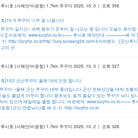
 루시호
(서해안/비응항)
1.7km
주꾸미
2025. 10. 3 | 조회 356
호]10 /3 쭈꾸미 너무 잘 나옵니다
/3 쭈꾸미 실시간~ 새벽 동트기 전부터 잘 나오는 중 입니다 오늘도 화이팅
 ]] 바로예약. www.lucyho.co.kr==== 루시호 예약안내 ========예
 지 :http://lucyho.co.krhttp://lucy.sunsang24.com네이버밴드 : 
최고의 선
 루시호
(서해안/비응항)
1.7km
주꾸미
2025. 10. 3 | 조회 327
시호]10/2 군산쭈꾸미 올해 대박 인듯 합니다
/2쭈꾸미 ~올해 군산 쭈꾸미 대박 풍년입니다.군산 전체선단들 대박 조황
 오늘도 즐겁게 마무리 합니다 왕초보도 쉽게 즐길수 있는 쭈꾸미 낚시 입니다
리 있으며 매일매일 출항 합니다. 바로예약. www.lucyho.co.kr==== 루
비응항 (군산 연합낚시)홈 페 이 지 :http://lucyho.co.kr
 루시호
(서해안/비응항)
1.7km
주꾸미
2025. 10. 2 | 조회 326