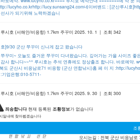
바로예약. www.lucyho.co.kr==== 루시호 예약안내 ========예 약 
http://lucyho.co.krhttp://lucy.sunsang24.com네이버밴드 : [군산루
 선사가 되기위해 노력하겠습니
 루시호
(서해안/비응항)
1.7km
주꾸미
2025. 10. 1 | 조회 342
시호]9/30 군산 쭈꾸미 신나게 잡고 왔습니다
30 쭈꾸미~ 오늘도 즐거운 쭈꾸미 다녀왔습니다. 깊어가는 가을 사이즈 
감사 합니다~~^^ 루시호는 추석 연휴에도 정상출조 합니다. 바로예약. www.lucy
도 군산시 비응남로71 비응항 (군산 연합낚시)홈 페 이 지 :http://lucyho.co.kr
:기업은행:010-5711-
 루시호
(서해안/비응항)
1.7km
주꾸미
2025. 9. 30 | 조회 300
죄송합니다
현재 등록된
조황정보
가 없습니다
 시일내에 찾아뵙겠습니다
조
오시는길 : 전북 군산 비응남로 71