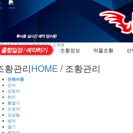
약내역
|
로그인
|
회원가입
|
고객센
출항일정 / 예약하기
조황정보
먹물조황
선
조황관리
HOME
/ 조황관리
전체어종
민어
망둥어
한치
황열기
오징어
감성돔
방어
열기
붕장어