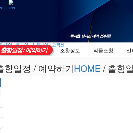
약내역
|
로그인
|
회원가입
|
고객센
출항일정 / 예약하기
조황정보
먹물조황
선
출항일정 / 예약하기
HOME
/ 출항