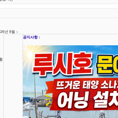
026년 8월
>
공지사항 :
목)