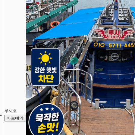
루시호
시
바로예약